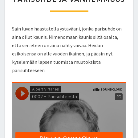
R
I
S
U
Sain luvan haastatella ystävääni, jonka parisuhde on
H
aina ollut kaunis. Nimenomaan kaunis siltä osalta,
D
että sen eteen on aina nähty vaivaa. Heidän
E
esikoisensa on alle vuoden ikäinen, ja pääsin nyt
J
A
kyselemään lapsen tuomista muutoksista
V
parisuhteeseen.
A
N
H
E
M
M
U
U
S