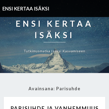
ENSI KERTAA ISÄKSI
ENSI KERTAA
ISÄKSI
Tutkimusmatka Isäksi Kasvamiseen
Avainsana: Parisuhde
P
PARISUHDE JA VANHEMMUUS
A