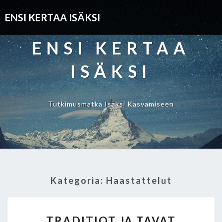
ENSI KERTAA ISÄKSI
ENSI KERTAA
ISÄKSI
Tutkimusmatka Isäksi Kasvamiseen
Kategoria: Haastattelut
T
TRADITIOT JA TAVAT
R