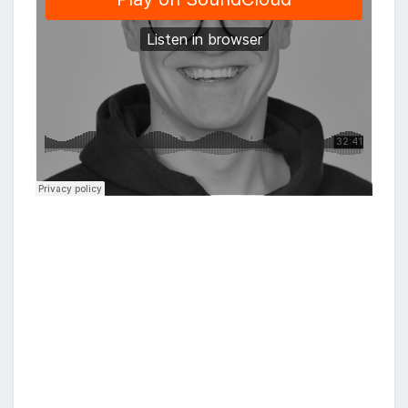
S
S
Ä