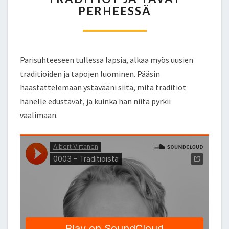
PERHEESSÄ
A
D
I
T
I
Parisuhteeseen tullessa lapsia, alkaa myös uusien
O
traditioiden ja tapojen luominen. Pääsin
T
haastattelemaan ystävääni siitä, mitä traditiot
J
A
hänelle edustavat, ja kuinka hän niitä pyrkii
T
vaalimaan.
A
V
A
T
P
E
R
H
E
E