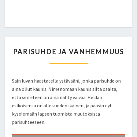
P
PARISUHDE JA VANHEMMUUS
A
R
I
S
U
Sain luvan haastatella ystävääni, jonka parisuhde on
H
aina ollut kaunis. Nimenomaan kaunis siltä osalta,
D
että sen eteen on aina nähty vaivaa. Heidän
E
esikoisensa on alle vuoden ikäinen, ja pääsin nyt
J
A
kyselemään lapsen tuomista muutoksista
V
parisuhteeseen.
A
N