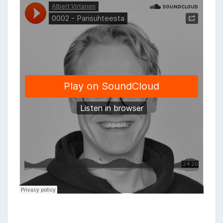
H
E
M
M
U
U
S